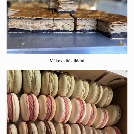
Mákos, diós flódni