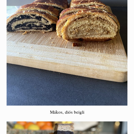
Mákos, diós beigli