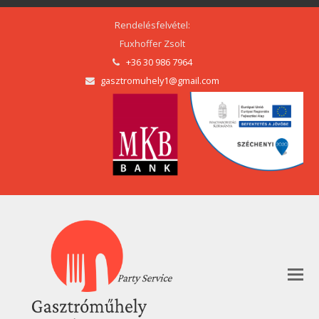
Rendelésfelvétel:
Fuxhoffer Zsolt
+36 30 986 7964
gasztromuhely1@gmail.com