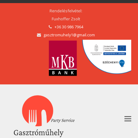
Rendelésfelvétel:
Fuxhoffer Zsolt
+36 30 986 7964
gasztromuhely1@gmail.com